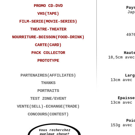
PROMO CD-DVD
Pay
Jap
VHS(TAPE)
FILM-SERIE(MOVIE-SERIES)
THEATRE-THEATER
497
NOURRITURE-BOISSON(FOOD-DRINK)
CARTE(CARD)
PACK COLLECTOR
Haut
18,5cm avec
PROTOTYPE
PARTENAIRES(AFFILIATES)
Larg
13cm avec 
THANKS
PORTRAITS
Epaisse
TEST ZONE/EVENT
13cm avec 
VENTE(SELL)-ECHANGE(TRADE)
CONCOURS(CONTEST)
Poi
153g avec 
Vous recherchez
quelque chose?