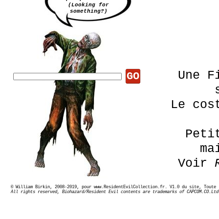
(Looking for
something?)
Une F
GO
Le cos
Peti
ma
Voir
© William Birkin, 2008-2019, pour www.ResidentEvilCollection.fr. V1.0 du site,
All rights reserved, Biohazard/Resident Evil contents are trademarks of CAPCOM.CO.Ltd