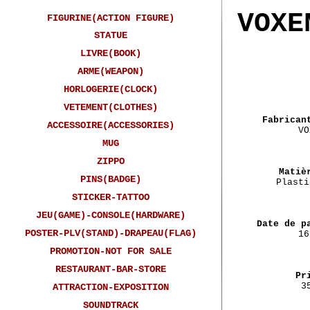
VOXE
FIGURINE(ACTION FIGURE)
STATUE
LIVRE(BOOK)
ARME(WEAPON)
HORLOGERIE(CLOCK)
VETEMENT(CLOTHES)
Fabrican
ACCESSOIRE(ACCESSORIES)
VO
MUG
ZIPPO
Matiè
PINS(BADGE)
Plasti
STICKER-TATTOO
JEU(GAME)-CONSOLE(HARDWARE)
Date de p
POSTER-PLV(STAND)-DRAPEAU(FLAG)
16
PROMOTION-NOT FOR SALE
RESTAURANT-BAR-STORE
Pr
3
ATTRACTION-EXPOSITION
SOUNDTRACK